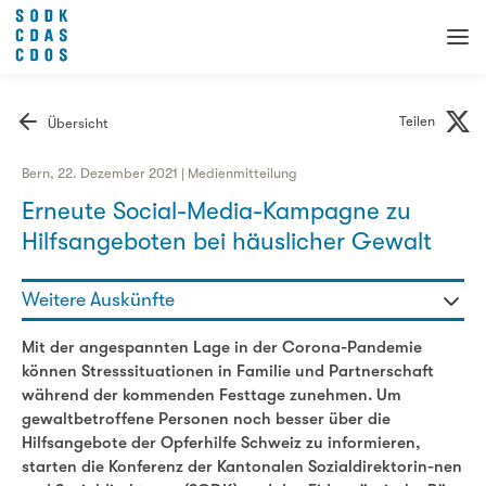
Teilen
Übersicht
Bern, 22. Dezember 2021 | Medienmitteilung
Erneute Social-Media-Kampagne zu
Hilfsangeboten bei häuslicher Gewalt
Weitere Auskünfte
Gaby Szöllösy - Generalsekretärin
Mit der angespannten Lage in der Corona-Pandemie
076 336 47 98
können Stresssituationen in Familie und Partnerschaft
gaby.szoelloesy@sodk.ch
während der kommenden Festtage zunehmen. Um
gewaltbetroffene Personen noch besser über die
Hilfsangebote der Opferhilfe Schweiz zu informieren,
starten die Konferenz der Kantonalen Sozialdirektorin-nen