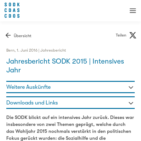
Teilen
Übersicht
Bern, 1. Juni 2016 | Jahresbericht
Jahresbericht SODK 2015 | Intensives
Jahr
Weitere Auskünfte
Gaby Szöllösy - Generalsekretärin
Downloads und Links
076 336 47 98
gaby.szoelloesy@sodk.ch
Jahresbericht 2015
Die SODK blickt auf ein intensives Jahr zurück. Dieses war
insbesondere von zwei Themen geprägt, welche durch
das Wahljahr 2015 nochmals verstärkt in den politischen
Fokus gerückt wurden: die Sozialhilfe und die