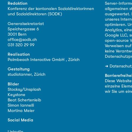
Redaktion
Server-Inform
Konferenz der kantonalen Sozialdirektorinnen
allgemeinen s
und Sozialdirektoren (SODK)
ausgewertet. D
unseres Intern
Generalsekretariat
optimieren. U
Speichergasse 6
Analytics, ei
3001 Bern
Google LLC, s
office@sodk.ch
open-source W
031 320 29 99
Verweisen auf
keine Verantw
Realisation
Datenschutzpr
Palmbeach Interactive GmbH , Zürich
➜
Datenschut
Gestaltung
studiotanner, Zürich
Barrierefreihe
Diese Website i
Bilder
einzelne Eleme
Stocksy/Unsplash
wir Sie um ei
Keystone
Beat Schertenleib
Simon Iannelli
Martina Meier
Social Media
LinkedIn