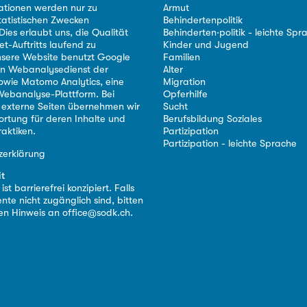
ationen werden nur zu
Armut
tatistischen Zwecken
Behindertenpolitik
ies erlaubt uns, die Qualität
Behinderten·politik - leichte Spr
et-Auftritts laufend zu
Kinder und Jugend
nsere Website benutzt Google
Familien
nen Webanalysedienst der
Alter
owie Matomo Analytics, eine
Migration
ebanalyse-Plattform. Bei
Opferhilfe
 externe Seiten übernehmen wir
Sucht
ortung für deren Inhalte und
Berufsbildung Soziales
aktiken.
Partizipation
Partizipation - leichte Sprache
zerklärung
it
st barrierefrei konzipiert. Falls
nte nicht zugänglich sind, bitten
nen Hinweis an
office@sodk.ch
.