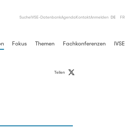
Suche
IVSE-Datenbank
Agenda
Kontakt
Anmelden
DE
FR
on
Fokus
Themen
Fachkonferenzen
IVSE
Teilen