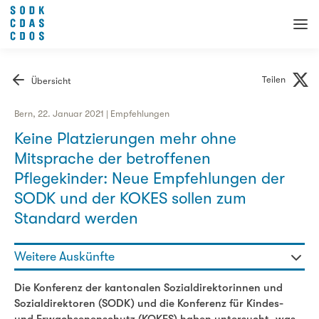
Teilen
Übersicht
Bern, 22. Januar 2021 | Empfehlungen
Keine Platzierungen mehr ohne
Mitsprache der betroffenen
Pflegekinder: Neue Empfehlungen der
SODK und der KOKES sollen zum
Standard werden
Weitere Auskünfte
Gaby Szöllösy - Generalsekretärin
Die Konferenz der kantonalen Sozialdirektorinnen und
076 336 47 98
Sozialdirektoren (SODK) und die Konferenz für Kindes-
gaby.szoelloesy@sodk.ch