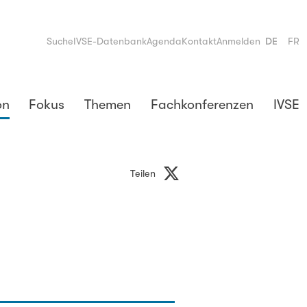
Suche
IVSE-Datenbank
Agenda
Kontakt
Anmelden
DE
FR
on
Fokus
Themen
Fachkonferenzen
IVSE
Teilen