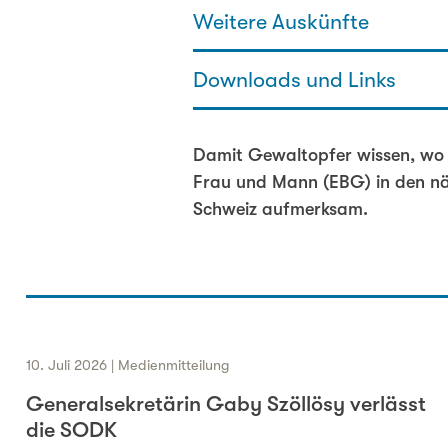
Weitere Auskünfte
Downloads und Links
Martin Allemann - Fachbereichs
031 320 29 97
martin.allemann@sodk.ch
Opferhilfe und Opferschutz auc
Damit Gewaltopfer wissen, wo s
Frau und Mann (EBG) in den nä
Schweiz aufmerksam.
10. Juli 2026 | Medienmitteilung
Generalsekretärin Gaby Szöllösy verlässt
die SODK