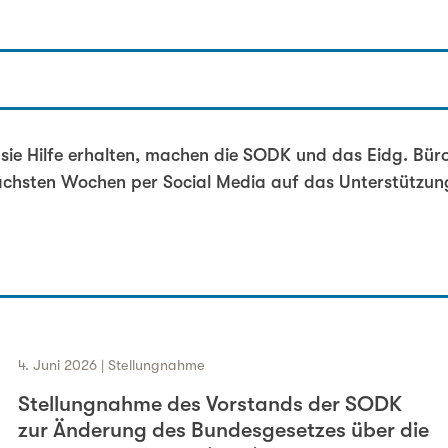
leiter
h über die Festtage
ie Hilfe erhalten, machen die SODK und das Eidg. Büro 
chsten Wochen per Social Media auf das Unterstützun
4. Juni 2026 | Stellungnahme
Stellungnahme des Vorstands der SODK
zur Änderung des Bundesgesetzes über die