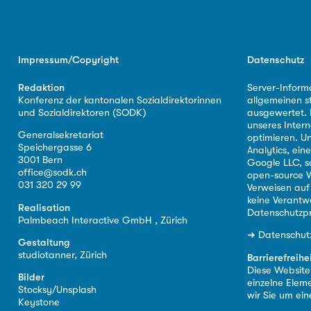
Impressum/Copyright
Datenschutz
Redaktion
Server-Inform
Konferenz der kantonalen Sozialdirektorinnen
allgemeinen s
und Sozialdirektoren (SODK)
ausgewertet. D
unseres Intern
Generalsekretariat
optimieren. U
Speichergasse 6
Analytics, ei
3001 Bern
Google LLC, s
office@sodk.ch
open-source W
031 320 29 99
Verweisen auf
keine Verantw
Realisation
Datenschutzpr
Palmbeach Interactive GmbH , Zürich
➜
Datenschut
Gestaltung
studiotanner, Zürich
Barrierefreihe
Diese Website i
Bilder
einzelne Eleme
Stocksy/Unsplash
wir Sie um ei
Keystone