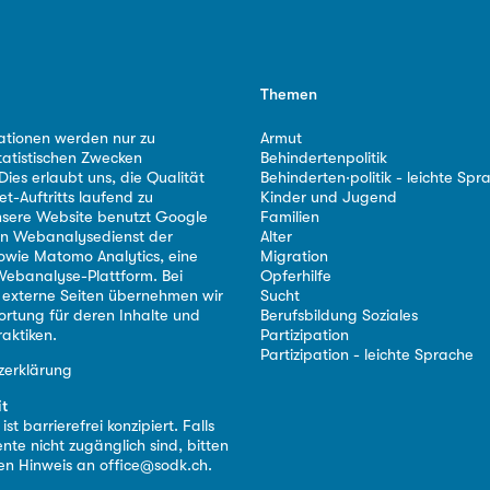
Themen
ationen werden nur zu
Armut
tatistischen Zwecken
Behindertenpolitik
ies erlaubt uns, die Qualität
Behinderten·politik - leichte Spr
et-Auftritts laufend zu
Kinder und Jugend
nsere Website benutzt Google
Familien
nen Webanalysedienst der
Alter
owie Matomo Analytics, eine
Migration
ebanalyse-Plattform. Bei
Opferhilfe
 externe Seiten übernehmen wir
Sucht
ortung für deren Inhalte und
Berufsbildung Soziales
aktiken.
Partizipation
Partizipation - leichte Sprache
zerklärung
it
st barrierefrei konzipiert. Falls
nte nicht zugänglich sind, bitten
nen Hinweis an
office@sodk.ch
.