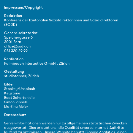
Impressum/Copyright
Redaktion
Konferenz der kantonalen Sozialdirektorinnen und Sozialdirektoren
(SODK)
Generalsekretariat
Speichergasse 6
3001 Bern
office@sodk.ch
031 320 29 99
Realisation
Palmbeach Interactive GmbH , Zürich
Gestaltung
studiotanner, Zürich
Bilder
Stocksy/Unsplash
Keystone
Beat Schertenleib
Simon Iannelli
Martina Meier
Datenschutz
Server-Informationen werden nur zu allgemeinen statistischen Zwecken
ausgewertet. Dies erlaubt uns, die Qualität unseres Internet-Auftritts
laufend zu optimieren. Unsere Website benutzt Google Analytics, einen