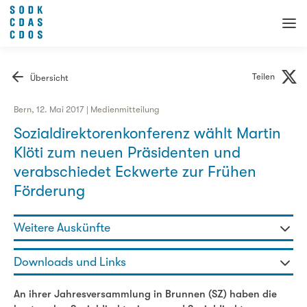
Teilen
Übersicht
Bern, 12. Mai 2017 | Medienmitteilung
Sozialdirektorenkonferenz wählt Martin
Klöti zum neuen Präsidenten und
verabschiedet Eckwerte zur Frühen
Förderung
Weitere Auskünfte
Gaby Szöllösy - Generalsekretärin
Downloads und Links
076 336 47 98
gaby.szoelloesy@sodk.ch
Medienmitteilung SODK: Sozialdirektorenkonferenz wählt
An ihrer Jahresversammlung in Brunnen (SZ) haben die
Martin Klöti zum neuen Präsidenten und verabschiedet