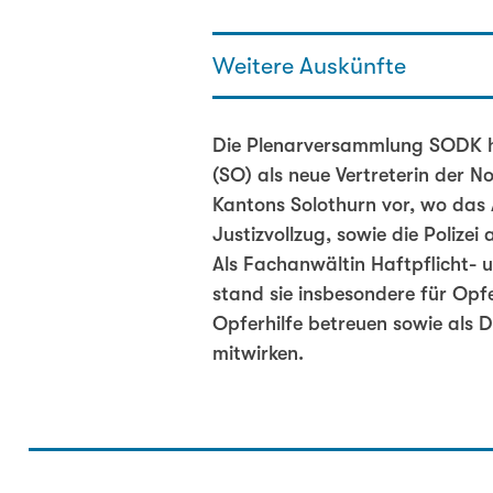
Weitere Auskünfte
Susanne Schaffner - Regierung
Die Plenarversammlung SODK ha
032 627 93 61
(SO) als neue Vertreterin der 
susanne.schaffner@ddi.so.ch
Kantons Solothurn vor, wo das 
Justizvollzug, sowie die Polizei 
Gaby Szöllösy - Generalsekretä
Als Fachanwältin Haftpflicht- 
076 336 47 98
stand sie insbesondere für Opf
gaby.szoelloesy@sodk.ch
Opferhilfe betreuen sowie als 
mitwirken.