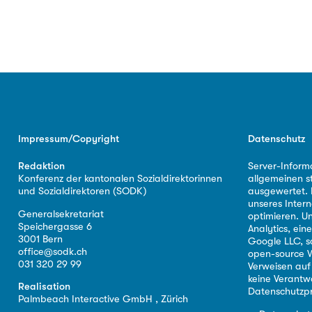
Impressum/Copyright
Datenschutz
Redaktion
Server-Inform
Konferenz der kantonalen Sozialdirektorinnen
allgemeinen s
und Sozialdirektoren (SODK)
ausgewertet. D
unseres Intern
Generalsekretariat
optimieren. U
Speichergasse 6
Analytics, ei
3001 Bern
Google LLC, s
office@sodk.ch
open-source W
031 320 29 99
Verweisen auf
keine Verantw
Realisation
Datenschutzpr
Palmbeach Interactive GmbH , Zürich