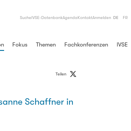
Suche
IVSE-Datenbank
Agenda
Kontakt
Anmelden
DE
FR
on
Fokus
Themen
Fachkonferenzen
IVSE
Teilen
sanne Schaffner in