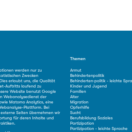
Themen
ationen werden nur zu
Armut
tatistischen Zwecken
Behindertenpolitik
ies erlaubt uns, die Qualität
Behinderten·politik - leichte Spr
et-Auftritts laufend zu
Kinder und Jugend
nsere Website benutzt Google
Familien
nen Webanalysedienst der
Alter
owie Matomo Analytics, eine
Migration
ebanalyse-Plattform. Bei
Opferhilfe
 externe Seiten übernehmen wir
Sucht
ortung für deren Inhalte und
Berufsbildung Soziales
aktiken.
Partizipation
Partizipation - leichte Sprache