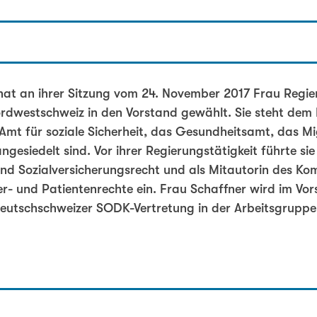
srätin
t an ihrer Sitzung vom 24. November 2017 Frau Regie
Nordwestschweiz in den Vorstand gewählt. Sie steht de
Amt für soziale Sicherheit, das Gesundheitsamt, das M
angesiedelt sind. Vor ihrer Regierungstätigkeit führte sie
rin
und Sozialversicherungsrecht und als Mitautorin des K
er- und Patientenrechte ein. Frau Schaffner wird im V
Deutschschweizer SODK-Vertretung in der Arbeitsgrupp