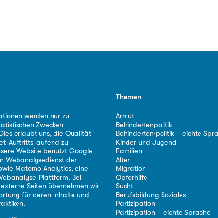
Themen
ationen werden nur zu
Armut
tatistischen Zwecken
Behindertenpolitik
ies erlaubt uns, die Qualität
Behinderten·politik - leichte Spr
et-Auftritts laufend zu
Kinder und Jugend
nsere Website benutzt Google
Familien
nen Webanalysedienst der
Alter
owie Matomo Analytics, eine
Migration
ebanalyse-Plattform. Bei
Opferhilfe
 externe Seiten übernehmen wir
Sucht
ortung für deren Inhalte und
Berufsbildung Soziales
aktiken.
Partizipation
Partizipation - leichte Sprache