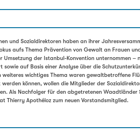
rin
nnen und Sozialdirektoren haben an ihrer Jahresversamm
 Fokus aufs Thema Prävention von Gewalt an Frauen und
 der Umsetzung der Istanbul-Konvention unternommen –
rt sowie auf Basis einer Analyse über die Schutzunterkü
 weiteres wichtiges Thema waren gewaltbetroffene Flüc
t werden können, wollen die Mitglieder der Sozialdirek
en. Als Nachfolger für den abgetretenen Waadtländer S
at Thierry Apothéloz zum neuen Vorstandsmitglied.