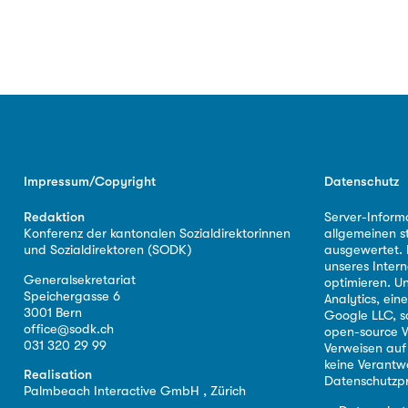
Impressum/Copyright
Datenschutz
Redaktion
Server-Inform
Konferenz der kantonalen Sozialdirektorinnen
allgemeinen s
und Sozialdirektoren (SODK)
ausgewertet. D
unseres Intern
Generalsekretariat
optimieren. U
Speichergasse 6
Analytics, ei
3001 Bern
Google LLC, s
office@sodk.ch
open-source W
031 320 29 99
Verweisen auf
keine Verantw
Realisation
Datenschutzpr
Palmbeach Interactive GmbH , Zürich