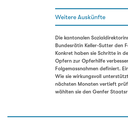
Weitere Auskünfte
Gaby Szöllösy - Generalsekretä
Die kantonalen Sozialdirektori
076 336 47 98
Bundesrätin Keller-Sutter den
gaby.szoelloesy@sodk.ch
Konkret haben sie Schritte in
Opfern zur Opferhilfe verbesse
Folgemassnahmen definiert. Ein
Wie sie wirkungsvoll unterstütz
nächsten Monaten vertieft prüf
wählten sie den Genfer Staatsr