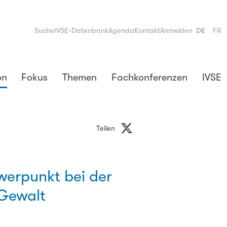
Suche
IVSE-Datenbank
Agenda
Kontakt
Anmelden
DE
FR
on
Fokus
Themen
Fachkonferenzen
IVSE
Teilen
hwerpunkt bei der
 Gewalt