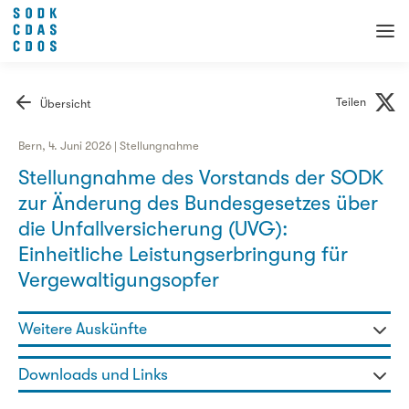
Teilen
Übersicht
Bern, 4. Juni 2026 | Stellungnahme
Stellungnahme des Vorstands der SODK
zur Änderung des Bundesgesetzes über
die Unfallversicherung (UVG):
Einheitliche Leistungserbringung für
Vergewaltigungsopfer
Weitere Auskünfte
Martin Allemann - Fachbereichsleiter
Downloads und Links
031 320 29 97
martin.allemann@sodk.ch