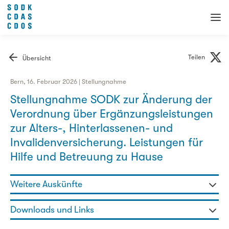
Teilen
Übersicht
Bern, 16. Februar 2026 | Stellungnahme
Stellungnahme SODK zur Änderung der
Verordnung über Ergänzungsleistungen
zur Alters-, Hinterlassenen- und
Invalidenversicherung. Leistungen für
Hilfe und Betreuung zu Hause
Weitere Auskünfte
Remo Dörig - Stv. Generalsekretär Fachbereichsleiter
Downloads und Links
031 320 29 98
remo.doerig@sodk.ch