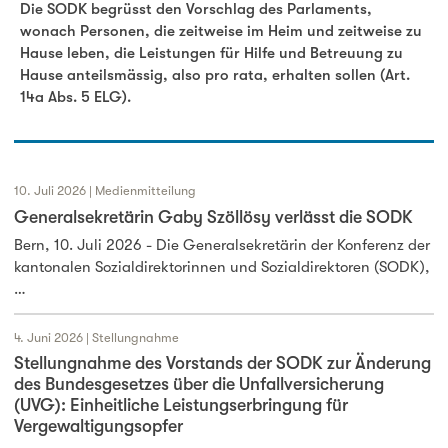
Stellungnahme SODK zur Änderung der EL-Verordnung
Die SODK begrüsst den Vorschlag des Parlaments,
wonach Personen, die zeitweise im Heim und zeitweise zu
Hause leben, die Leistungen für Hilfe und Betreuung zu
Hause anteilsmässig, also pro rata, erhalten sollen (Art.
14a Abs. 5 ELG).
10. Juli 2026 | Medienmitteilung
Generalsekretärin Gaby Szöllösy verlässt die SODK
Bern, 10. Juli 2026 - Die Generalsekretärin der Konferenz der
kantonalen Sozialdirektorinnen und Sozialdirektoren (SODK),
…
4. Juni 2026 | Stellungnahme
Stellungnahme des Vorstands der SODK zur Änderung
des Bundesgesetzes über die Unfallversicherung
(UVG): Einheitliche Leistungserbringung für
Vergewaltigungsopfer