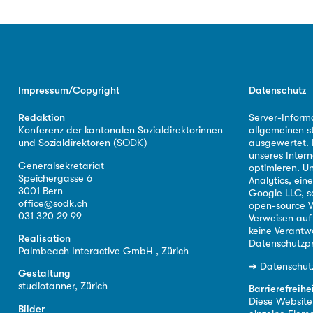
Impressum/Copyright
Datenschutz
Redaktion
Server-Inform
Konferenz der kantonalen Sozialdirektorinnen
allgemeinen s
und Sozialdirektoren (SODK)
ausgewertet. D
unseres Intern
Generalsekretariat
optimieren. U
Speichergasse 6
Analytics, ei
3001 Bern
Google LLC, s
office@sodk.ch
open-source W
031 320 29 99
Verweisen auf
keine Verantw
Realisation
Datenschutzpr
Palmbeach Interactive GmbH , Zürich
➜
Datenschut
Gestaltung
studiotanner, Zürich
Barrierefreihe
Diese Website i
Bilder