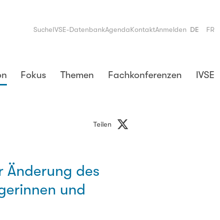
Suche
IVSE-Datenbank
Agenda
Kontakt
Anmelden
DE
FR
on
Fokus
Themen
Fachkonferenzen
IVSE
Teilen
r Änderung des
gerinnen und