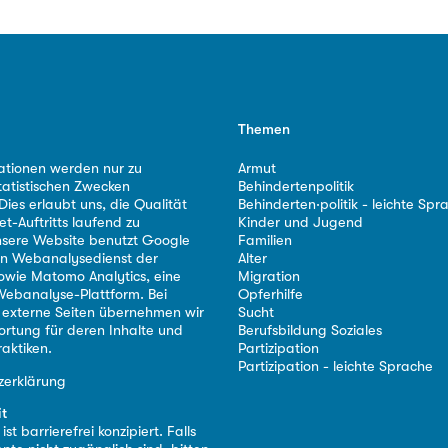
Themen
ationen werden nur zu
Armut
tatistischen Zwecken
Behindertenpolitik
ies erlaubt uns, die Qualität
Behinderten·politik - leichte Spr
et-Auftritts laufend zu
Kinder und Jugend
nsere Website benutzt Google
Familien
nen Webanalysedienst der
Alter
owie Matomo Analytics, eine
Migration
ebanalyse-Plattform. Bei
Opferhilfe
 externe Seiten übernehmen wir
Sucht
ortung für deren Inhalte und
Berufsbildung Soziales
aktiken.
Partizipation
Partizipation - leichte Sprache
zerklärung
it
st barrierefrei konzipiert. Falls