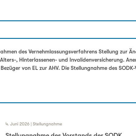
 zur Rev ELG betreutes Wohnen - DE.pdf
ahmen des Vernehmlassungsverfahrens Stellung zur Än
Alters-, Hinterlassenen- und Invalidenversicherung. An
Bezüger von EL zur AHV. Die Stellungnahme des SODK-
4. Juni 2026 | Stellungnahme
Stellungnahme des Vorstands der SODK