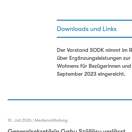
Downloads und Links
2023.09.13 Stn Vorstand SODK
Der Vorstand SODK nimmt im R
über Ergänzungsleistungen zur 
Wohnens für Bezügerinnen und 
September 2023 eingereicht.
10. Juli 2026 | Medienmitteilung
Generalsekretärin Gaby Szöllösy verlässt