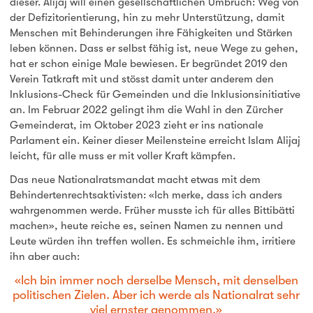
dieser. Alijaj will einen gesellschaftlichen Umbruch: Weg von
der Defizitorientierung, hin zu mehr Unterstützung, damit
Menschen mit Behinderungen ihre Fähigkeiten und Stärken
leben können. Dass er selbst fähig ist, neue Wege zu gehen,
hat er schon einige Male bewiesen. Er begründet 2019 den
Verein Tatkraft mit und stösst damit unter anderem den
Inklusions-Check für Gemeinden und die Inklusionsinitiative
an. Im Februar 2022 gelingt ihm die Wahl in den Zürcher
Gemeinderat, im Oktober 2023 zieht er ins nationale
Parlament ein. Keiner dieser Meilensteine erreicht Islam Alijaj
leicht, für alle muss er mit voller Kraft kämpfen.
Das neue Nationalratsmandat macht etwas mit dem
Behindertenrechtsaktivisten: «Ich merke, dass ich anders
wahrgenommen werde. Früher musste ich für alles Bittibätti
machen», heute reiche es, seinen Namen zu nennen und
Leute würden ihn treffen wollen. Es schmeichle ihm, irritiere
ihn aber auch:
Ich bin immer noch derselbe Mensch, mit denselben
politischen Zielen. Aber ich werde als Nationalrat sehr
viel ernster genommen.