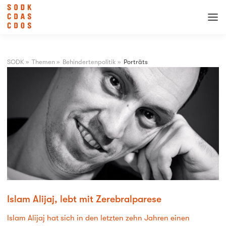
SODK
»
Themen
»
Behindertenpolitik
»
Porträts
Islam Alijaj, lebt mit Zerebralparese
Islam Alijaj hat sich in den letzten zehn Jahren einen