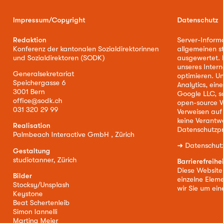
Impressum/Copyright
Datenschutz
Redaktion
Server-Inform
Konferenz der kantonalen Sozialdirektorinnen
allgemeinen s
und Sozialdirektoren (SODK)
ausgewertet. D
unseres Intern
Generalsekretariat
optimieren. U
Speichergasse 6
Analytics, ei
3001 Bern
Google LLC, s
office@sodk.ch
open-source W
031 320 29 99
Verweisen auf
keine Verantw
Realisation
Datenschutzpr
Palmbeach Interactive GmbH , Zürich
➜
Datenschut
Gestaltung
studiotanner, Zürich
Barrierefreihe
Diese Website i
Bilder
einzelne Eleme
Stocksy/Unsplash
wir Sie um ei
Keystone
Beat Schertenleib
Simon Iannelli
Martina Meier