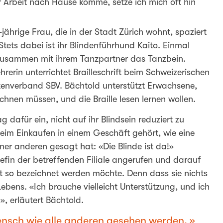
Arbeit nach Hause komme, setze ich mich oft hin
ährige Frau, die in der Stadt Zürich wohnt, spaziert
tets dabei ist ihr Blindenführhund Kaito. Einmal
 zusammen mit ihrem Tanzpartner das Tanzbein.
erin unterrichtet Brailleschrift beim Schweizerischen
tenverband SBV. Bächtold unterstützt Erwachsene,
echnen müssen, und die Braille lesen lernen wollen.
ag dafür ein, nicht auf ihr Blindsein reduziert zu
eim Einkaufen in einem Geschäft gehört, wie eine
iner anderen gesagt hat: «Die Blinde ist da!»
efin der betreffenden Filiale angerufen und darauf
ht so bezeichnet werden möchte. Denn dass sie nichts
s Lebens. «Ich brauche vielleicht Unterstützung, und ich
, erläutert Bächtold.
ensch wie alle anderen gesehen werden.