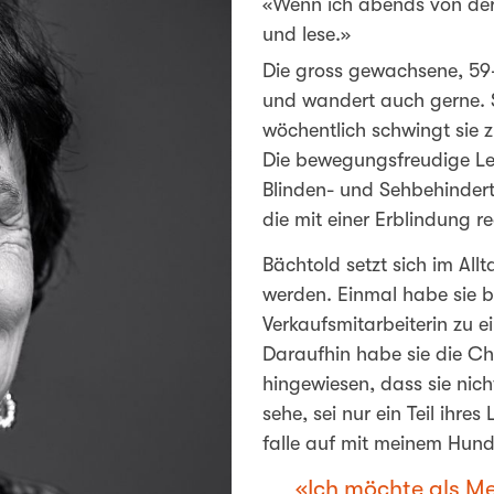
«Wenn ich abends von der 
und lese.»
Die gross gewachsene, 59-j
und wandert auch gerne. S
wöchentlich schwingt sie
Die bewegungsfreudige Lehr
Blinden- und Sehbehinder
die mit einer Erblindung r
Bächtold setzt sich im Allt
werden. Einmal habe sie b
Verkaufsmitarbeiterin zu e
Daraufhin habe sie die Ch
hingewiesen, dass sie nic
sehe, sei nur ein Teil ihre
falle auf mit meinem Hund»
Ich möchte als M