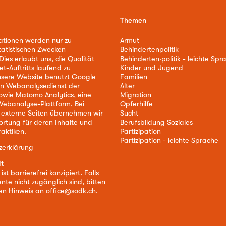
Themen
ationen werden nur zu
Armut
tatistischen Zwecken
Behindertenpolitik
ies erlaubt uns, die Qualität
Behinderten·politik - leichte Spr
et-Auftritts laufend zu
Kinder und Jugend
nsere Website benutzt Google
Familien
nen Webanalysedienst der
Alter
owie Matomo Analytics, eine
Migration
ebanalyse-Plattform. Bei
Opferhilfe
 externe Seiten übernehmen wir
Sucht
ortung für deren Inhalte und
Berufsbildung Soziales
aktiken.
Partizipation
Partizipation - leichte Sprache
zerklärung
it
st barrierefrei konzipiert. Falls
nte nicht zugänglich sind, bitten
nen Hinweis an
office@sodk.ch
.