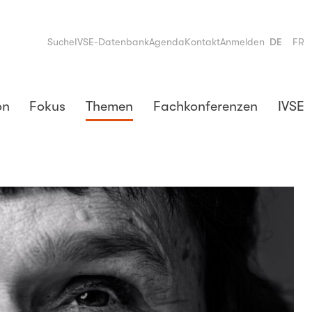
Suche
IVSE-Datenbank
Agenda
Kontakt
Anmelden
DE
FR
on
Fokus
Themen
Fachkonferenzen
IVSE