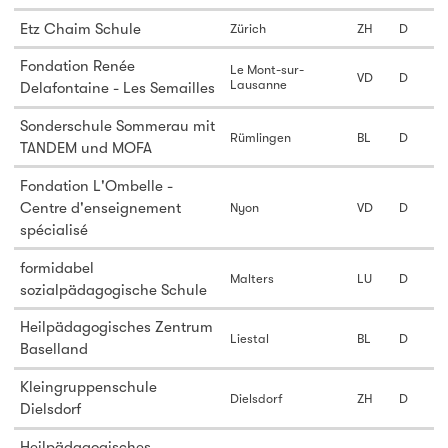
Etz Chaim Schule
Zürich
ZH
D
Fondation Renée
Le Mont-sur-
VD
D
Lausanne
Delafontaine - Les Semailles
Sonderschule Sommerau mit
Rümlingen
BL
D
TANDEM und MOFA
Fondation L'Ombelle -
Centre d'enseignement
Nyon
VD
D
spécialisé
formidabel
Malters
LU
D
sozialpädagogische Schule
Heilpädagogisches Zentrum
Liestal
BL
D
Baselland
Kleingruppenschule
Dielsdorf
ZH
D
Dielsdorf
Heilpädagogisches