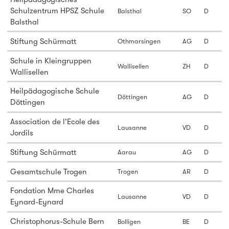
Schulzentrum HPSZ Schule
Balsthal
SO
D
Balsthal
Stiftung Schürmatt
Othmarsingen
AG
D
Schule in Kleingruppen
Wallisellen
ZH
D
Wallisellen
Heilpädagogische Schule
Döttingen
AG
D
Döttingen
Association de l'Ecole des
Lausanne
VD
D
Jordils
Stiftung Schürmatt
Aarau
AG
D
Gesamtschule Trogen
Trogen
AR
D
Fondation Mme Charles
Lausanne
VD
D
Eynard-Eynard
Christophorus-Schule Bern
Bolligen
BE
D