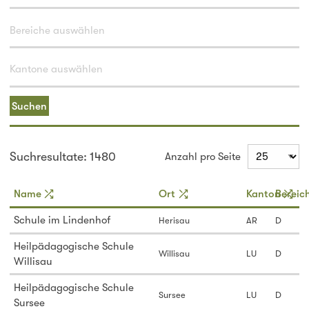
Suchen
Suchresultate: 1480
Anzahl pro Seite
Name
Ort
Kanton
Bereic
Schule im Lindenhof
Herisau
AR
D
Heilpädagogische Schule
Willisau
LU
D
Willisau
Heilpädagogische Schule
Sursee
LU
D
Sursee