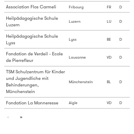
Association Flos Carmeli
Fribourg
FR
D
Heilpädagogische Schule
Luzern
LU
D
Luzern
Heilpädagogische Schule
Lyss
BE
D
Lyss
Fondation de Verdeil - Ecole
Lausanne
VD
D
de Pierrefleur
TSM Schulzentrum für Kinder
und Jugendliche mit
Münchenstein
BL
D
Behinderungen,
Münchenstein
Fondation La Monneresse
Aigle
VD
D
page